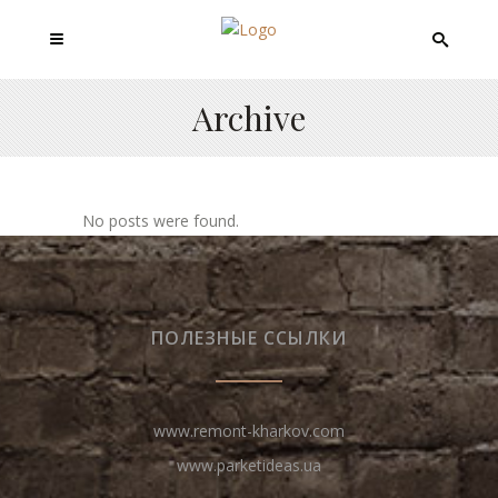
Archive
No posts were found.
ПОЛЕЗНЫЕ ССЫЛКИ
www.remont-kharkov.com
www.parketideas.ua