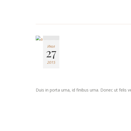
Июл
27
2015
Duis in porta urna, id finibus urna. Donec ut felis 