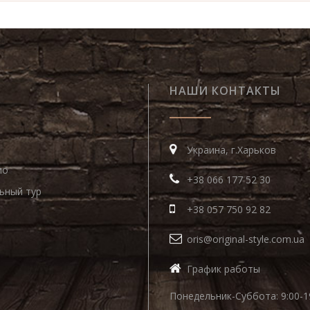
НАШИ КОНТАКТЫ
Украина, г.Харьков
ио
+38 066 177 52 30
ьный тур
+38 057 750 92 82
oris@original-style.com.ua
График работы
Понедельник-Суббота: 9:00-1