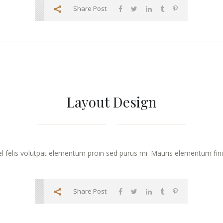
Share Post
Layout Design
vel felis volutpat elementum proin sed purus mi. Mauris elementum finibu
Share Post