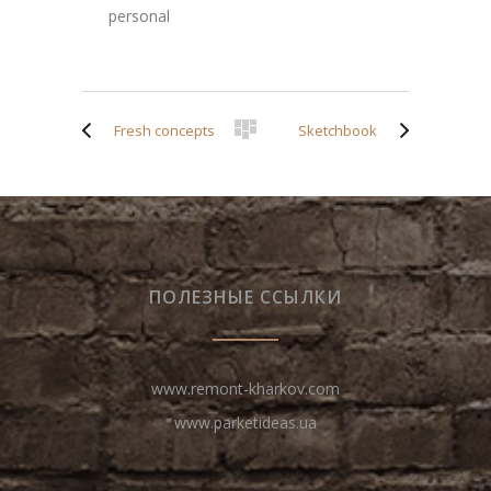
personal
Fresh concepts
Sketchbook
ПОЛЕЗНЫЕ ССЫЛКИ
www.remont-kharkov.com
www.parketideas.ua