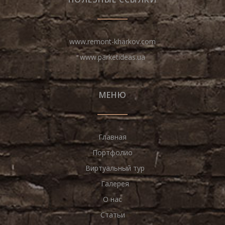
www.remont-kharkov.com
www.parketideas.ua
МЕНЮ
Главная
Портфолио
Виртуальный тур
Галерея
О нас
Статьи