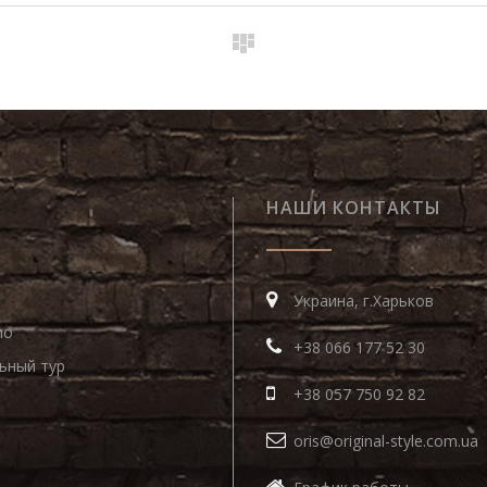
НАШИ КОНТАКТЫ
Украина, г.Харьков
ио
+38 066 177 52 30
ьный тур
+38 057 750 92 82
oris@original-style.com.ua