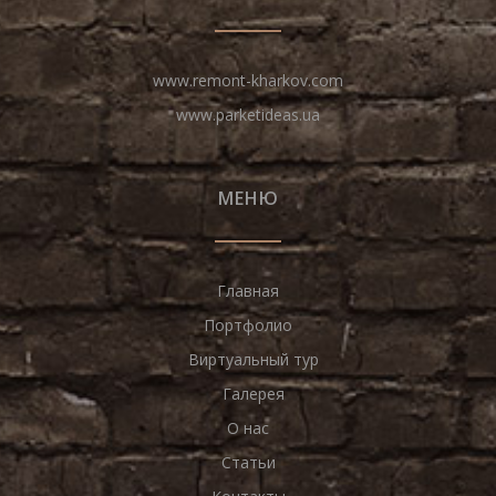
www.remont-kharkov.com
www.parketideas.ua
МЕНЮ
Главная
Портфолио
Виртуальный тур
Галерея
О нас
Статьи